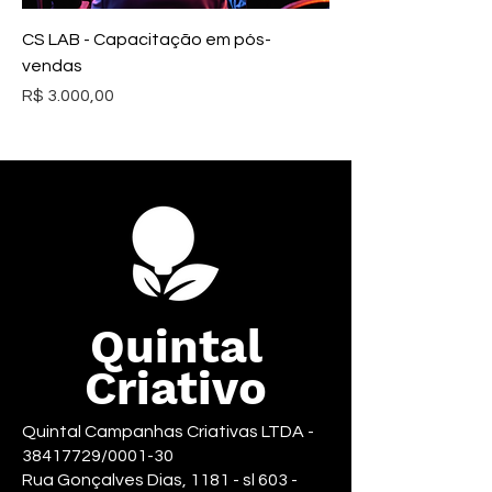
CS LAB - Capacitação em pós-
vendas
Preço
R$ 3.000,00
Quintal
Criativo
Quintal Campanhas Criativas LTDA -
38417729
/0001-30
Rua Gonçalves Dias, 1181 - sl 603 -